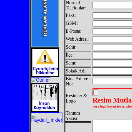
Normal
Telefonlar:
Faks:
GSM :
E-Posta:
Web Adresi:
Şehir:
İlçe:
Semt:
Sokak Adı:
Bina Adı ve
No:
Resimler &
Resim Mutla
Logo
veya logo boyut ise tercih
Tanıtım
Yazısı